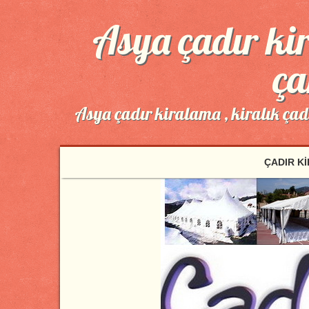
Asya çadır kir
ça
Asya çadır kiralama , kiralık ça
ÇADIR K