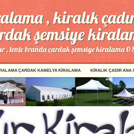
alama , kiralık çadır
rdak şemsiye kiral
dır , tente branda çardak şemsiye kiralama 0
IRALAMA ÇARDAK KAMELYA KIRALAMA
KIRALIK ÇADIR ANA