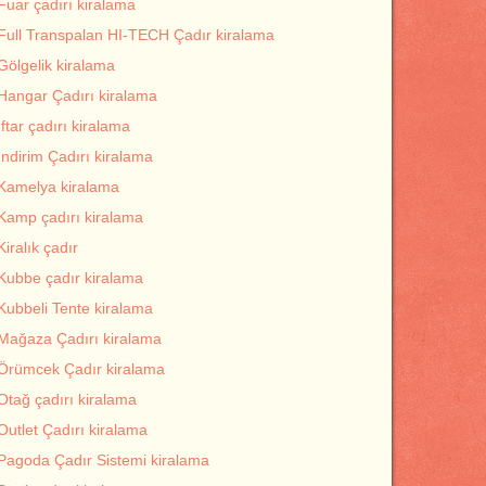
Fuar çadırı kiralama
Full Transpalan HI-TECH Çadır kiralama
Gölgelik kiralama
Hangar Çadırı kiralama
İftar çadırı kiralama
İndirim Çadırı kiralama
Kamelya kiralama
Kamp çadırı kiralama
Kiralık çadır
Kubbe çadır kiralama
Kubbeli Tente kiralama
Mağaza Çadırı kiralama
Örümcek Çadır kiralama
Otağ çadırı kiralama
Outlet Çadırı kiralama
Pagoda Çadır Sistemi kiralama