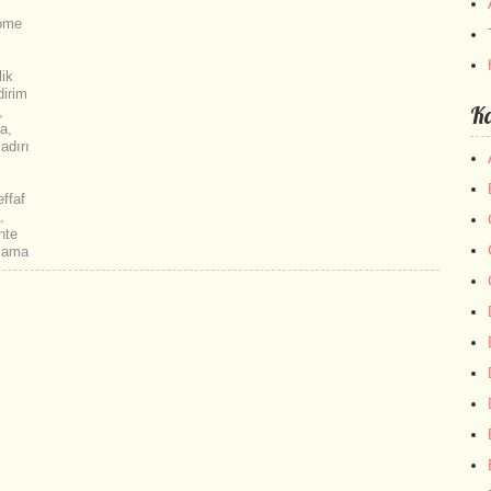
ome
lik
dirim
Ka
,
ma
,
adırı
ffaf
,
nte
alama