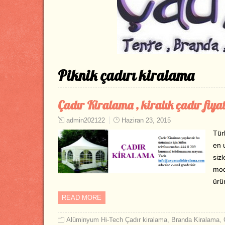
Piknik çadırı kiralama
Çadır Kiralama , kiralık çadır fiyat
admin202122
Haziran 23, 2015
Türk
en u
sizl
mode
ürü
READ MORE
Alüminyum Hi-Tech Çadır kiralama
,
Branda Kiralama
,