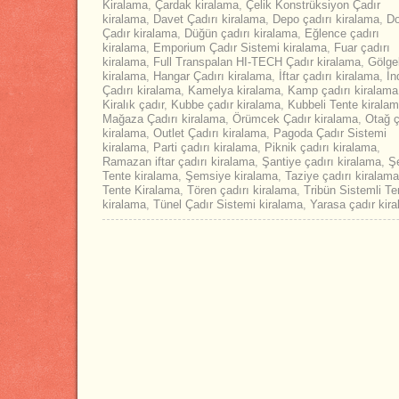
Kiralama
,
Çardak kiralama
,
Çelik Konstrüksiyon Çadır
kiralama
,
Davet Çadırı kiralama
,
Depo çadırı kiralama
,
D
Çadır kiralama
,
Düğün çadırı kiralama
,
Eğlence çadırı
kiralama
,
Emporium Çadır Sistemi kiralama
,
Fuar çadırı
kiralama
,
Full Transpalan HI-TECH Çadır kiralama
,
Gölge
kiralama
,
Hangar Çadırı kiralama
,
İftar çadırı kiralama
,
İn
Çadırı kiralama
,
Kamelya kiralama
,
Kamp çadırı kiralama
Kiralık çadır
,
Kubbe çadır kiralama
,
Kubbeli Tente kirala
Mağaza Çadırı kiralama
,
Örümcek Çadır kiralama
,
Otağ ç
kiralama
,
Outlet Çadırı kiralama
,
Pagoda Çadır Sistemi
kiralama
,
Parti çadırı kiralama
,
Piknik çadırı kiralama
,
Ramazan iftar çadırı kiralama
,
Şantiye çadırı kiralama
,
Şe
Tente kiralama
,
Şemsiye kiralama
,
Taziye çadırı kiralama
Tente Kiralama
,
Tören çadırı kiralama
,
Tribün Sistemli Te
kiralama
,
Tünel Çadır Sistemi kiralama
,
Yarasa çadır kir