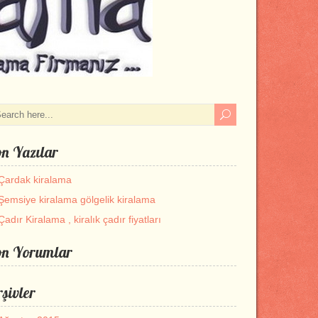
n Yazılar
Çardak kiralama
Şemsiye kiralama gölgelik kiralama
Çadır Kiralama , kiralık çadır fiyatları
on Yorumlar
şivler