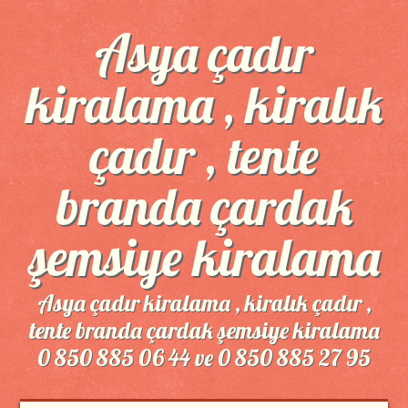
Asya çadır
kiralama , kiralık
çadır , tente
branda çardak
şemsiye kiralama
Asya çadır kiralama , kiralık çadır ,
tente branda çardak şemsiye kiralama
0 850 885 06 44 ve 0 850 885 27 95