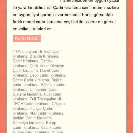
hizmetimizden en uygun fiyatlar
ile yararlanabilirsiniz. Çadır kiralama için firmamız sizlere
en uygun fiyat garantisi vermektedir. Farklı görsellikte
farklı model çadır kiralama çeşitleri ile sizlere en görsel
en kaliteli ürünleri en…
READ MORE
Alüminyum Hi-Tech Çadır
kiralama
,
Branda Kiralama
,
Çadır Kiralama
,
Çardak
kiralama
,
Çelik Konstrüksiyon
Çadır kiralama
,
Davet Çadırı
kiralama
,
Depo çadırı kiralama
,
Dome Çadır kiralama
,
Düğün
çadırı kiralama
,
Eğlence çadırı
kiralama
,
Emporium Çadır
Sistemi kiralama
,
Fuar çadırı
kiralama
,
Full Transpalan HI-
TECH Çadır kiralama
,
Gölgelik
kiralama
,
Hangar Çadırı
kiralama
,
İftar çadırı kiralama
,
İndirim Çadırı kiralama
,
Kamelya kiralama
,
Kamp
çadırı kiralama
,
Kiralık çadır
,
Kubbe çadır kiralama
,
Kubbeli