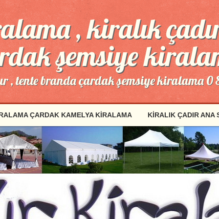
alama , kiralık çadır
rdak şemsiye kiral
dır , tente branda çardak şemsiye kiralama 0
IRALAMA ÇARDAK KAMELYA KIRALAMA
KIRALIK ÇADIR ANA