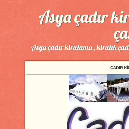
Asya çadır kir
ça
Asya çadır kiralama , kiralık ça
ÇADIR K