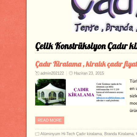
Çelik Konstrüksiyon Çadır k
Çadır Kiralama , kiralık çadır fiyat
admin202122
Haziran 23, 2015
Türk
en u
sizl
mode
ürü
READ MORE
Alüminyum Hi-Tech Çadır kiralama
,
Branda Kiralama
,