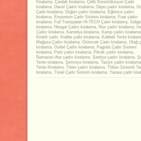
Kiralama
,
Çardak kiralama
,
Çelik Konstrüksiyon Çadır
kiralama
,
Davet Çadırı kiralama
,
Depo çadırı kiralama
,
D
Çadır kiralama
,
Düğün çadırı kiralama
,
Eğlence çadırı
kiralama
,
Emporium Çadır Sistemi kiralama
,
Fuar çadırı
kiralama
,
Full Transpalan HI-TECH Çadır kiralama
,
Gölge
kiralama
,
Hangar Çadırı kiralama
,
İftar çadırı kiralama
,
İn
Çadırı kiralama
,
Kamelya kiralama
,
Kamp çadırı kiralama
Kiralık çadır
,
Kubbe çadır kiralama
,
Kubbeli Tente kirala
Mağaza Çadırı kiralama
,
Örümcek Çadır kiralama
,
Otağ ç
kiralama
,
Outlet Çadırı kiralama
,
Pagoda Çadır Sistemi
kiralama
,
Parti çadırı kiralama
,
Piknik çadırı kiralama
,
Ramazan iftar çadırı kiralama
,
Şantiye çadırı kiralama
,
Şe
Tente kiralama
,
Şemsiye kiralama
,
Taziye çadırı kiralama
Tente Kiralama
,
Tören çadırı kiralama
,
Tribün Sistemli Te
kiralama
,
Tünel Çadır Sistemi kiralama
,
Yarasa çadır kir