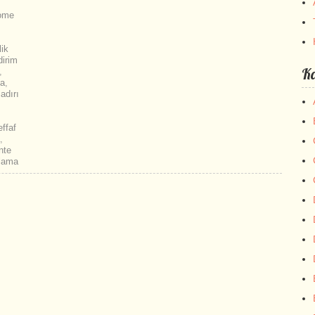
ome
lik
dirim
Ka
,
ma
,
adırı
ffaf
,
nte
alama