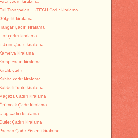
Fuar çadırı kiralama
Full Transpalan HI-TECH Çadır kiralama
Gölgelik kiralama
Hangar Çadırı kiralama
İftar çadırı kiralama
İndirim Çadırı kiralama
Kamelya kiralama
Kamp çadırı kiralama
Kiralık çadır
Kubbe çadır kiralama
Kubbeli Tente kiralama
Mağaza Çadırı kiralama
Örümcek Çadır kiralama
Otağ çadırı kiralama
Outlet Çadırı kiralama
Pagoda Çadır Sistemi kiralama