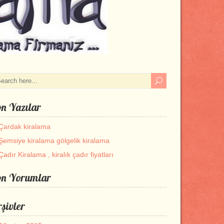
n Yazılar
Çardak kiralama
Şemsiye kiralama gölgelik kiralama
Çadır Kiralama , kiralık çadır fiyatları
on Yorumlar
şivler