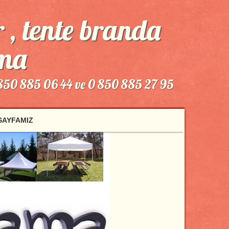
 , tente branda
ama
 850 885 06 44 ve 0 850 885 27 95
 SAYFAMIZ