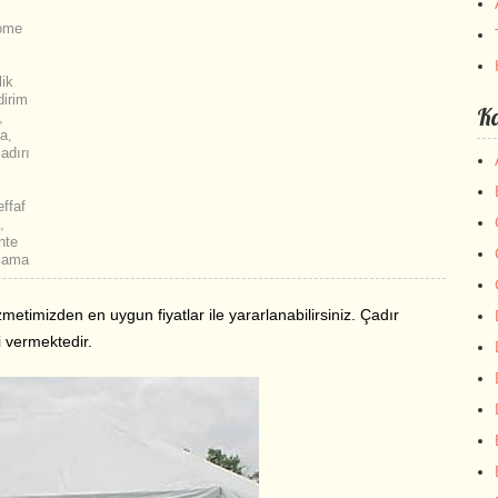
ome
lik
dirim
Ka
,
ma
,
adırı
ffaf
,
nte
alama
izmetimizden en uygun fiyatlar ile yararlanabilirsiniz. Çadır
i vermektedir.