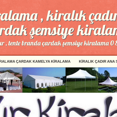
alama , kiralık çadır
rdak şemsiye kiral
dır , tente branda çardak şemsiye kiralama 0
IRALAMA ÇARDAK KAMELYA KIRALAMA
KIRALIK ÇADIR ANA