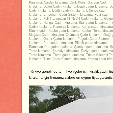
Kiralama
,
Çardak kiralama
,
Çelik Konstrüksiyon Çadır
kiralama
,
Davet Çadırı kiralama
,
Depo çadırı kiralama
,
D
Çadır kiralama
,
Düğün çadırı kiralama
,
Eğlence çadırı
kiralama
,
Emporium Çadır Sistemi kiralama
,
Fuar çadırı
kiralama
,
Full Transpalan HI-TECH Çadır kiralama
,
Gölge
kiralama
,
Hangar Çadırı kiralama
,
İftar çadırı kiralama
,
İn
Çadırı kiralama
,
Kamelya kiralama
,
Kamp çadırı kiralama
Kiralık çadır
,
Kubbe çadır kiralama
,
Kubbeli Tente kirala
Mağaza Çadırı kiralama
,
Örümcek Çadır kiralama
,
Otağ ç
kiralama
,
Outlet Çadırı kiralama
,
Pagoda Çadır Sistemi
kiralama
,
Parti çadırı kiralama
,
Piknik çadırı kiralama
,
Ramazan iftar çadırı kiralama
,
Şantiye çadırı kiralama
,
Şe
Tente kiralama
,
Şemsiye kiralama
,
Taziye çadırı kiralama
Tente Kiralama
,
Tören çadırı kiralama
,
Tribün Sistemli Te
kiralama
,
Tünel Çadır Sistemi kiralama
,
Yarasa çadır kir
Türkiye genelinde tüm il ve ilçeler için kiralık çadır h
kiralama için firmamız sizlere en uygun fiyat garantis