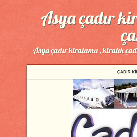
Asya çadır kir
ça
Asya çadır kiralama , kiralık ça
ÇADIR K