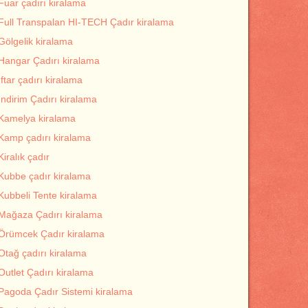
Fuar çadırı kiralama
Full Transpalan HI-TECH Çadır kiralama
Gölgelik kiralama
Hangar Çadırı kiralama
İftar çadırı kiralama
İndirim Çadırı kiralama
Kamelya kiralama
Kamp çadırı kiralama
Kiralık çadır
Kubbe çadır kiralama
Kubbeli Tente kiralama
Mağaza Çadırı kiralama
Örümcek Çadır kiralama
Otağ çadırı kiralama
Outlet Çadırı kiralama
Pagoda Çadır Sistemi kiralama