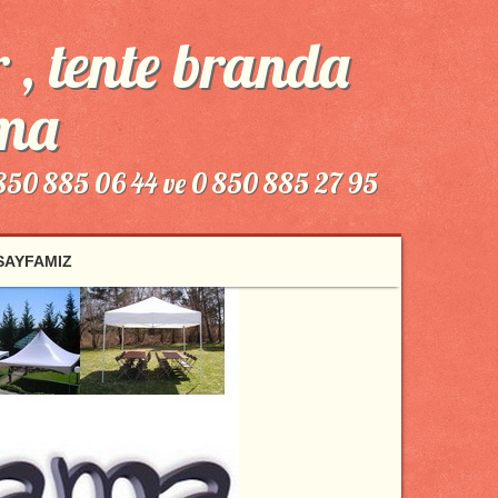
 , tente branda
ama
 850 885 06 44 ve 0 850 885 27 95
 SAYFAMIZ