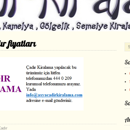
r fiyatları
So
S
Ar
Çadır