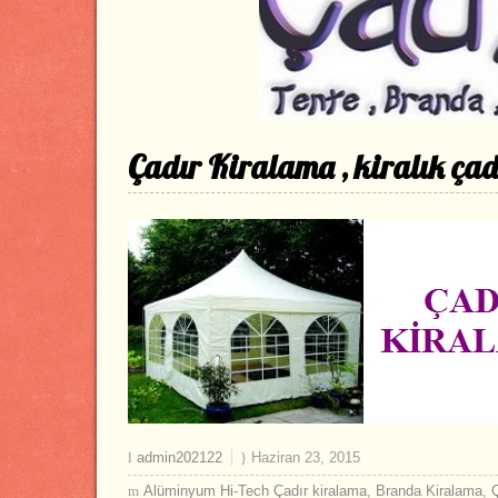
Çadır Kiralama , kiralık çadı
admin202122
Haziran 23, 2015
Alüminyum Hi-Tech Çadır kiralama
,
Branda Kiralama
,