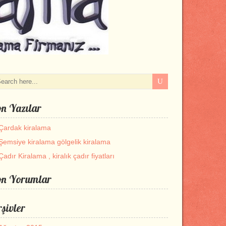
n Yazılar
Çardak kiralama
Şemsiye kiralama gölgelik kiralama
Çadır Kiralama , kiralık çadır fiyatları
on Yorumlar
şivler