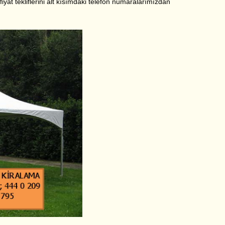
 fiyat tekliflerini alt kısımdaki telefon numaralarımızdan