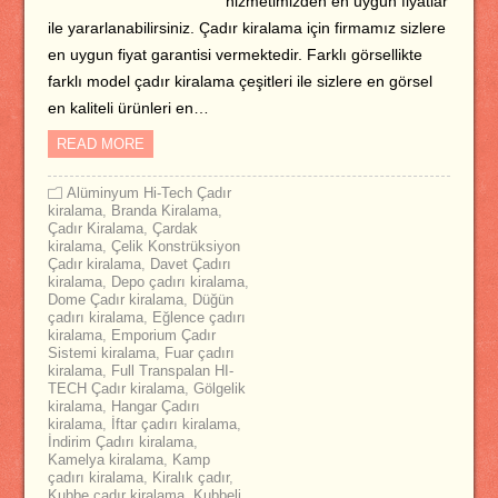
hizmetimizden en uygun fiyatlar
ile yararlanabilirsiniz. Çadır kiralama için firmamız sizlere
en uygun fiyat garantisi vermektedir. Farklı görsellikte
farklı model çadır kiralama çeşitleri ile sizlere en görsel
en kaliteli ürünleri en…
READ MORE
Alüminyum Hi-Tech Çadır
kiralama
,
Branda Kiralama
,
Çadır Kiralama
,
Çardak
kiralama
,
Çelik Konstrüksiyon
Çadır kiralama
,
Davet Çadırı
kiralama
,
Depo çadırı kiralama
,
Dome Çadır kiralama
,
Düğün
çadırı kiralama
,
Eğlence çadırı
kiralama
,
Emporium Çadır
Sistemi kiralama
,
Fuar çadırı
kiralama
,
Full Transpalan HI-
TECH Çadır kiralama
,
Gölgelik
kiralama
,
Hangar Çadırı
kiralama
,
İftar çadırı kiralama
,
İndirim Çadırı kiralama
,
Kamelya kiralama
,
Kamp
çadırı kiralama
,
Kiralık çadır
,
Kubbe çadır kiralama
,
Kubbeli