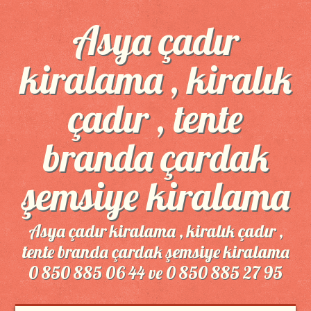
Asya çadır
kiralama , kiralık
çadır , tente
branda çardak
şemsiye kiralama
Asya çadır kiralama , kiralık çadır ,
tente branda çardak şemsiye kiralama
0 850 885 06 44 ve 0 850 885 27 95